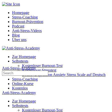
Toggle
Side
Homepage
Panel
Stress-Coaching
Burnout-Prävention
Podcast
Anti-Stress-Videos
Blog
Über uns
Toggle
Side
Zur Homepage
Panel
Selbsttests
Kostenloser Burnout-Test
Anti-Stress-Academy
Kostenloser Stresstest
Search
DASS: Depression Anxiety Stress Scale auf Deutsch
for:
Stress-Coaching
Online-Kurse
Kostenlos
Anti-Stress-Academy
More
options
Zur Homepage
Selbsttests
Kostenloser Burnout-Test