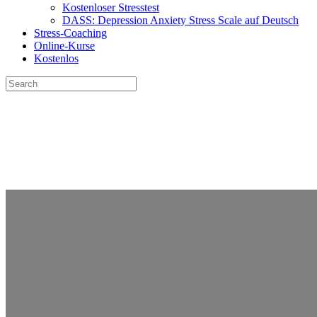
Kostenloser Stresstest
DASS: Depression Anxiety Stress Scale auf Deutsch
Stress-Coaching
Online-Kurse
Kostenlos
Search
for:
Close
search