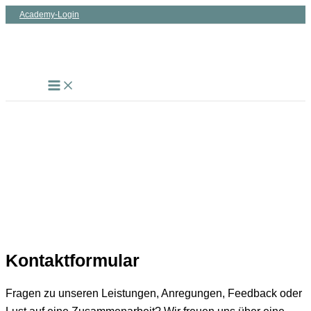
Zum
Academy-Login
Inhalt
springen
Kontakt
Der direkte Draht zu uns
Kontaktformular
Fragen zu unseren Leistungen, Anregungen, Feedback oder