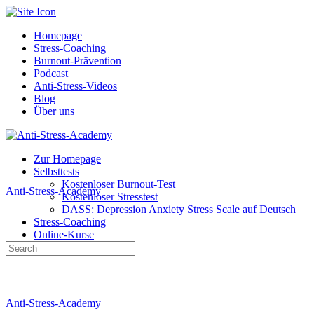
Toggle
Side
Homepage
Panel
Stress-Coaching
Burnout-Prävention
Podcast
Anti-Stress-Videos
Blog
Über uns
Toggle
Side
Zur Homepage
Panel
Selbsttests
Kostenloser Burnout-Test
Anti-Stress-Academy
Kostenloser Stresstest
DASS: Depression Anxiety Stress Scale auf Deutsch
Stress-Coaching
Online-Kurse
Search
Kostenlos
for:
More
options
Anti-Stress-Academy