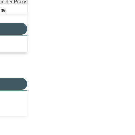
n der Praxis
mme