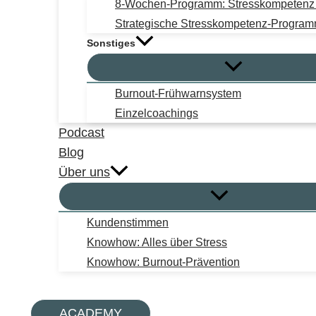
8-Wochen-Programm: Stresskompetenz i
Strategische Stresskompetenz-Progra
Sonstiges
Burnout-Frühwarnsystem
Einzelcoachings
Podcast
Blog
Über uns
Kundenstimmen
Knowhow: Alles über Stress
Knowhow: Burnout-Prävention
Suchen
ACADEMY