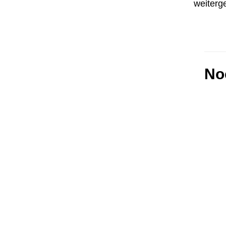
weiterg
No