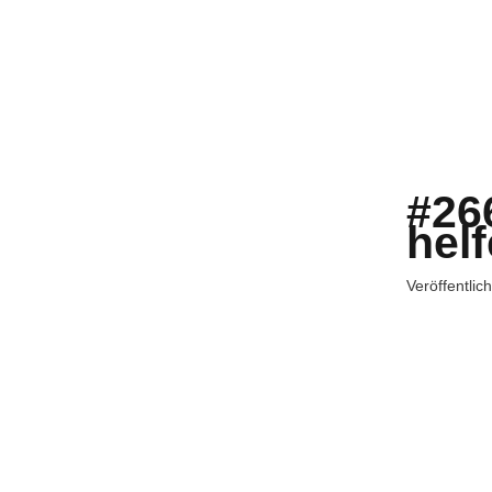
#26
hel
Veröffentlic