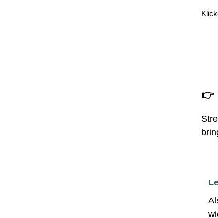
Klic
👉
Stre
brin
L
Al
wi