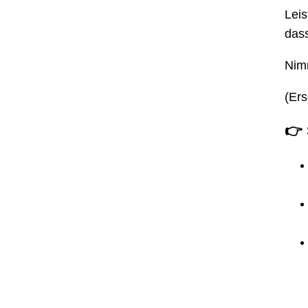
Leis
dass
Nimm
(Ers
👉