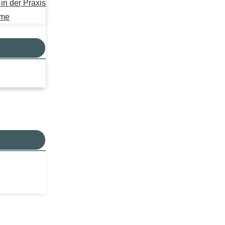
n der Praxis
mme