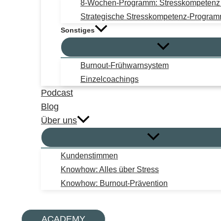
8-Wochen-Programm: Stresskompetenz i
Strategische Stresskompetenz-Progra
Sonstiges
Burnout-Frühwarnsystem
Einzelcoachings
Podcast
Blog
Über uns
Kundenstimmen
Knowhow: Alles über Stress
Knowhow: Burnout-Prävention
Suchen
ACADEMY