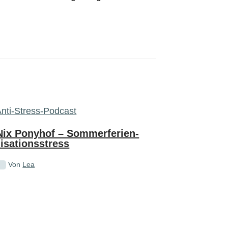
Nix Ponyhof – Sommerferien-
isationsstress
Von
Lea