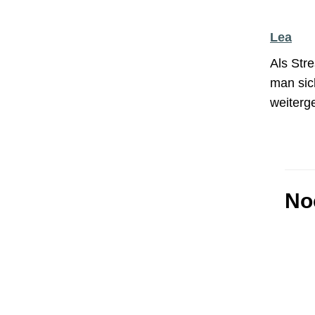
Lea
Als Stre
man sic
weiterg
No