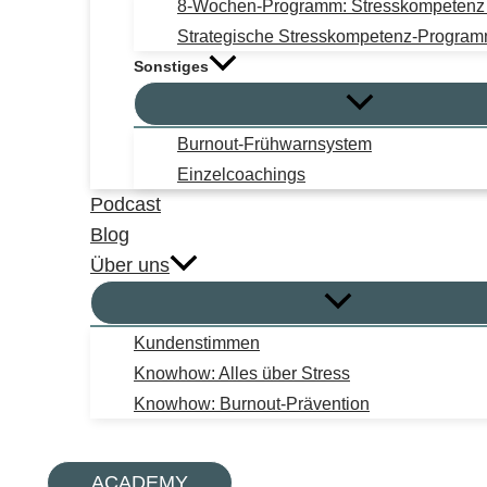
8-Wochen-Programm: Stresskompetenz i
Strategische Stresskompetenz-Progra
Sonstiges
Burnout-Frühwarnsystem
Einzelcoachings
Podcast
Blog
Über uns
Kundenstimmen
Knowhow: Alles über Stress
Knowhow: Burnout-Prävention
Suchen
ACADEMY