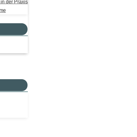
n der Praxis
mme