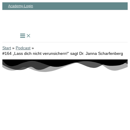
Zum
Academy-Login
Inhalt
springen
Start
Podcast
#164 „Lass dich nicht verunsichern!“ sagt Dr. Janna Scharfenberg