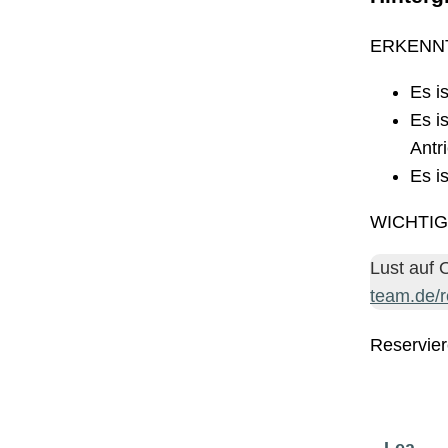
ERKENNT
Es i
Es i
Antr
Es i
WICHTIG: 
Lust auf 
team.de/r
Reservier
Lea