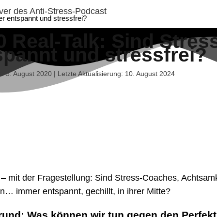
r entspannt und stressfrei?
0 Real-Talk: Sind Stre
spannt und stressfrei?
ht: 3. August 2020 | Letzte Aktualisierung: 10. August 2024
 – mit der Fragestellung: Sind Stress-Coaches, Achtsamke
en… immer entspannt, gechillt, in ihrer Mitte?
rund: Was können wir tun gegen den Perfe