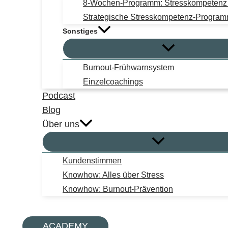
8-Wochen-Programm: Stresskompetenz i
Strategische Stresskompetenz-Progra
Sonstiges
Burnout-Frühwarnsystem
Einzelcoachings
Podcast
Blog
Über uns
Kundenstimmen
Knowhow: Alles über Stress
Knowhow: Burnout-Prävention
Suchen
ACADEMY