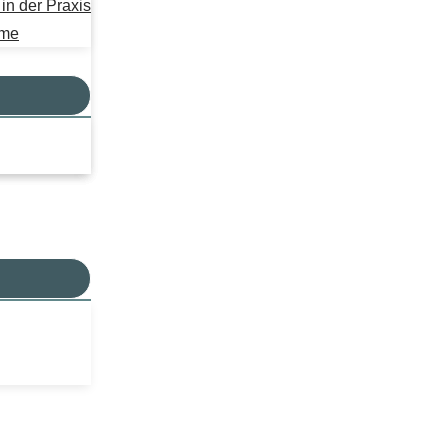
n der Praxis
mme