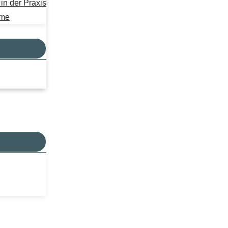
n der Praxis
mme