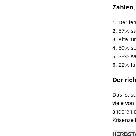
Zahlen,
1. Der fe
2. 57% sa
3. Kita- 
4. 50% so
5. 38% sa
6. 22% fü
Der ric
Das ist s
viele von
anderen d
Krisenzei
HERBSTA