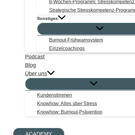
8-Wochen-Programm: Stresskompetenz i
Strategische Stresskompetenz-Progra
Sonstiges
Burnout-Frühwarnsystem
Einzelcoachings
Podcast
Blog
Über uns
Kundenstimmen
Knowhow: Alles über Stress
Knowhow: Burnout-Prävention
Suchen
ACADEMY