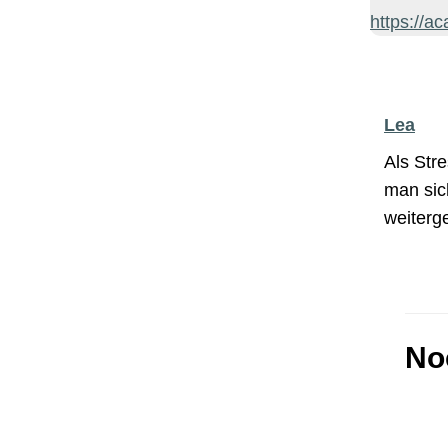
https://a
Lea
Als Stre
man sic
weiterg
No