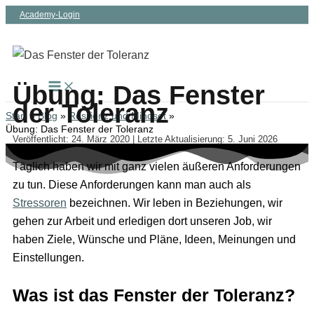
Zum
Academy-Login
Inhalt
springen
Übung: Das Fenster
der Toleranz
Start
Blog
Resilienz und Mindset
Übung: Das Fenster der Toleranz
Veröffentlicht: 24. März 2020 | Letzte Aktualisierung: 5. Juni 2026
Täglich haben wir mit ganz vielen äußeren Anforderungen
zu tun. Diese Anforderungen kann man auch als
Stressoren
bezeichnen. Wir leben in Beziehungen, wir
gehen zur Arbeit und erledigen dort unseren Job, wir
haben Ziele, Wünsche und Pläne, Ideen, Meinungen und
Einstellungen.
Was ist das Fenster der Toleranz?