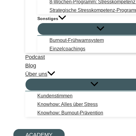
8-Wochen-Programm: Stresskompetenz i
Strategische Stresskompetenz-Progra
Sonstiges
Burnout-Frühwarnsystem
Einzelcoachings
Podcast
Blog
Über uns
Kundenstimmen
Knowhow: Alles über Stress
Knowhow: Burnout-Prävention
Suchen
ACADEMY