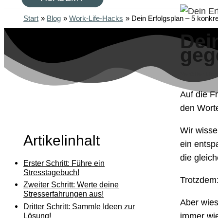
Start
Blog
Work-Life-Hacks
Dein Erfolgsplan – 5 konkr
Dein
geg
Veröffentlic
Auf die F
den Wort
Wir wisse
Artikelinhalt
ein entsp
die gleich
Erster Schritt: Führe ein
Stresstagebuch!
Trotzdem
Zweiter Schritt: Werte deine
Stresserfahrungen aus!
Aber wies
Dritter Schritt: Sammle Ideen zur
Lösung!
immer wie