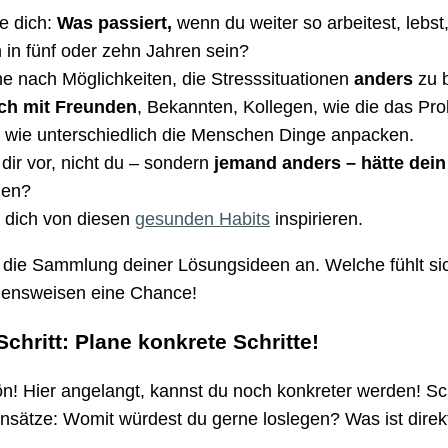
e dich:
Was passiert,
wenn du weiter so arbeitest, lebs
 in fünf oder zehn Jahren sein?
e nach Möglichkeiten, die Stresssituationen
anders
zu b
ch mit Freunden
, Bekannten, Kollegen, wie die das Pr
, wie unterschiedlich die Menschen Dinge anpacken.
l dir vor, nicht du – sondern
jemand anders – hätte dei
ilen?
 dich von diesen
gesunden Habits
inspirieren.
 die Sammlung deiner Lösungsideen an. Welche fühlt si
ensweisen eine Chance!
Schritt: Plane konkrete Schritte!
n! Hier angelangt, kannst du noch konkreter werden! Sc
sätze: Womit würdest du gerne loslegen? Was ist dire