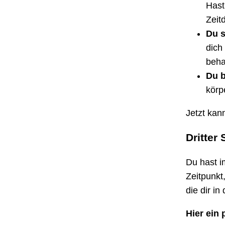
Hast
Zeit
Du s
dich
beha
Du b
körp
Jetzt kan
Dritter
Du hast i
Zeitpunkt
die dir i
Hier ein