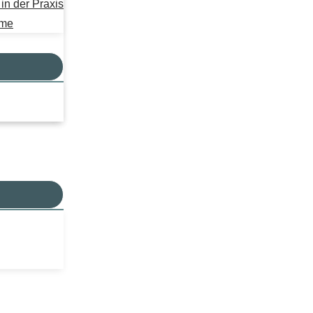
n der Praxis
mme