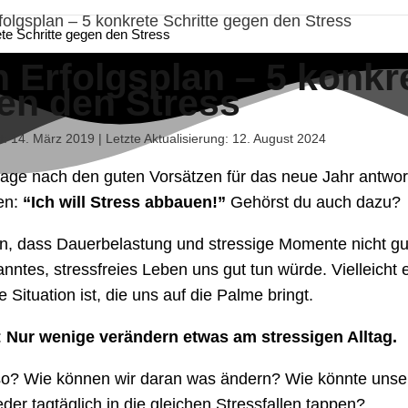
ete Schritte gegen den Stress
 Erfolgsplan – 5 konkre
en den Stress
ht: 14. März 2019 | Letzte Aktualisierung: 12. August 2024
rage nach den guten Vorsätzen für das neue Jahr antwor
en:
“Ich will Stress abbauen!”
Gehörst du auch dazu?
n, dass Dauerbelastung und stressige Momente nicht gut f
anntes, stressfreies Leben uns gut tun würde. Vielleicht
e Situation ist, die uns auf die Palme bringt.
:
Nur wenige verändern etwas am stressigen Alltag.
o? Wie können wir daran was ändern? Wie könnte unsere
der tagtäglich in die gleichen Stressfallen tappen?