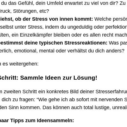
 du das Gefühl, dein Umfeld erwartet zu viel von dir? Zu v
druck, Störungen, etc?
iehst, ob der Stress von innen kommt:
Welche persön
 selbst unter Stress, indem du ungeduldig oder perfektioni
lten, ein Einzelkämpfer bleiben oder es allen recht mac
estimmst deine typischen Stressreaktionen:
Was pass
erlich, emotional, mental oder verhältst du dich anders?
n es weitergehen:
 Schritt: Sammle Ideen zur Lösung!
m zweiten Schritt ein konkretes Bild deiner Stresserfahrun
, dich zu fragen:
“Wie gehe ich ab sofort mit nervenden 
n den Sinn kommen. Das können auch total lustige, unreal
 paar Tipps zum Ideensammeln: