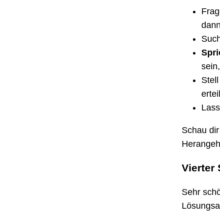
Frag
dann
Such
Spri
sein
Stel
erte
Lass
Schau dir
Herangeh
Vierter 
Sehr schö
Lösungsan