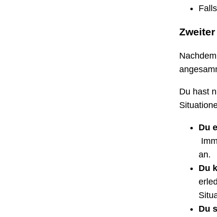
Fall
Zweiter
Nachdem d
angesamm
Du hast n
Situation
Du e
Imme
an.
Du k
erle
Situ
Du s