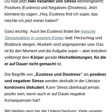
Du hast jetzt
zwei Varianten von Stress
kennengelernt:
Positives (Eustress) und Negatives (Disstress). Jetzt
könntest du sagen: „Hey, Eustress find ich super, das
möchte ich jetzt immer haben!“
Ganz wichtig : Auch bei Eustress findet die
typische
Stressreaktion in unserem Körper
statt: Herzschlag und
Blutdruck steigen, Muskeln sind angespannter usw. Das
ist für den Moment und die Aufgabe super – aber trotzdem
vollbringt dein
Körper
gerade
Höchstleistungen, für die
er auf Dauer nicht gemacht
ist.
Die Begriffe von
„Eustress und Disstress“
als
positiver
und negativer Stress
werden deshalb in der Literatur
kontrovers diskutiert
. Kann Stress überhaupt jemals
positiv sein, wenn auch er auf Dauer negative
Konsequenzen hat?
Wir bleiben gern bei der Unterscheidung: Viele unserer