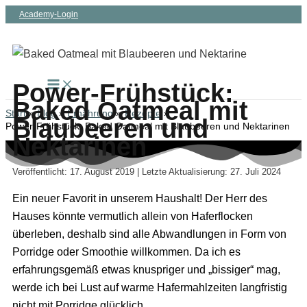
Zum
Academy-Login
Inhalt
springen
Power-Frühstück:
Baked Oatmeal mit
Start
Blog
Ernährung
Rezepte
Blaubeeren und
Power-Frühstück: Baked Oatmeal mit Blaubeeren und Nektarinen
Nektarinen
Veröffentlicht: 17. August 2019 | Letzte Aktualisierung: 27. Juli 2024
Ein neuer Favorit in unserem Haushalt! Der Herr des
Hauses könnte vermutlich allein von Haferflocken
überleben, deshalb sind alle Abwandlungen in Form von
Porridge oder Smoothie willkommen. Da ich es
erfahrungsgemäß etwas knuspriger und „bissiger“ mag,
werde ich bei Lust auf warme Hafermahlzeiten langfristig
nicht mit Porridge glücklich.