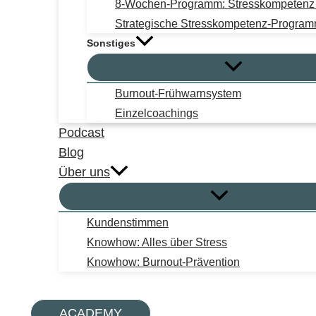
8-Wochen-Programm: Stresskompetenz i
Strategische Stresskompetenz-Progra
Sonstiges
Burnout-Frühwarnsystem
Einzelcoachings
Podcast
Blog
Über uns
Kundenstimmen
Knowhow: Alles über Stress
Knowhow: Burnout-Prävention
Suchen
ACADEMY