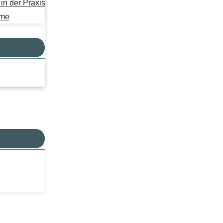
n der Praxis
mme