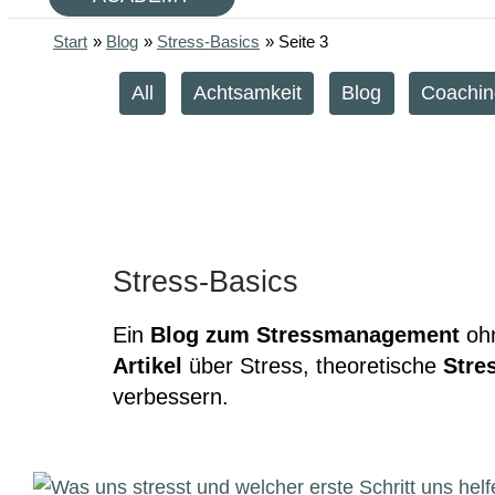
Start
Blog
Stress-Basics
Seite 3
Filter
All
Achtsamkeit
Blog
Coachin
posts
by
category
Stress-Basics
Ein
Blog zum Stressmanagement
ohn
Artikel
über Stress, theoretische
Stre
verbessern.